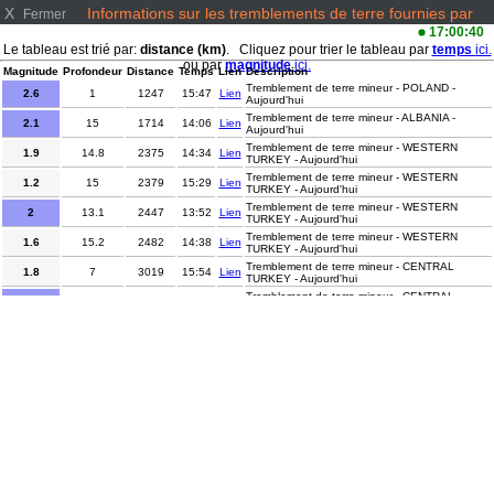
X
Informations sur les tremblements de terre fournies par
Fermer
www.emsc-csem.org/
17:00:40
Le tableau est trié par:
distance (km)
. Cliquez pour trier le tableau par
temps
ici.
ou par
magnitude
ici.
Magnitude
Profondeur
Distance
Temps
Lien
Description
Tremblement de terre mineur - POLAND -
2.6
1
1247
15:47
Lien
Aujourd'hui
Tremblement de terre mineur - ALBANIA -
2.1
15
1714
14:06
Lien
Aujourd'hui
Tremblement de terre mineur - WESTERN
1.9
14.8
2375
14:34
Lien
TURKEY - Aujourd'hui
Tremblement de terre mineur - WESTERN
1.2
15
2379
15:29
Lien
TURKEY - Aujourd'hui
Tremblement de terre mineur - WESTERN
2
13.1
2447
13:52
Lien
TURKEY - Aujourd'hui
Tremblement de terre mineur - WESTERN
1.6
15.2
2482
14:38
Lien
TURKEY - Aujourd'hui
Tremblement de terre mineur - CENTRAL
1.8
7
3019
15:54
Lien
TURKEY - Aujourd'hui
Tremblement de terre mineur - CENTRAL
2
13.3
3052
14:15
Lien
TURKEY - Aujourd'hui
Tremblement de terre léger - NORTH OF
4.4
10
3652
14:55
Lien
SVALBARD - Aujourd'hui
Tremblement de terre mineur - SOUTHERN
3.3
21
6133
15:58
Lien
XINJIANG, CHINA - Aujourd'hui
Tremblement de terre mineur -
2.1
9
7205
14:14
Lien
SOUTHEASTERN MISSOURI - Aujourd'hui
Tremblement de terre léger - HAIDA GWAII
4.1
10
7917
13:48
Lien
REGION - Aujourd'hui
Tremblement de terre mineur - WESTERN
2.1
0
8468
15:48
Lien
TEXAS - Aujourd'hui
Tremblement de terre modéré - KURIL
5
83.9
8728
16:21
Lien
ISLANDS - Aujourd'hui