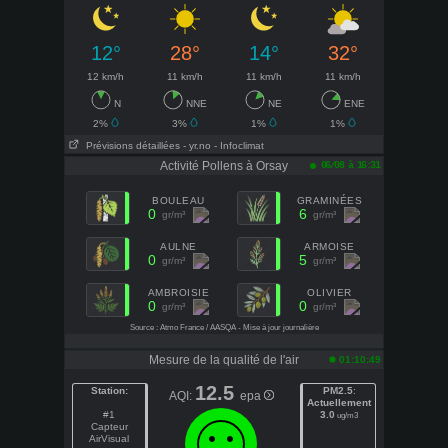
12°
28°
14°
32°
12 km/h
11 km/h
11 km/h
11 km/h
N
NNE
NE
ENE
2%
3%
1%
1%
Prévisions détaillées
- yr.no
- Infoclimat
Activité Pollens à Orsay
06/08 à 16:31
BOULEAU
GRAMINÉES
0
6
gr/m³
gr/m³
AULNE
ARMOISE
0
5
gr/m³
gr/m³
AMBROISIE
OLIVIER
0
0
gr/m³
gr/m³
Source : Atmo France / AASQA - Mise à jour journalière
Mesure de la qualité de l'air
01:10:49
12.5
Station:
PM2.5
:
AQI:
epa
Actuellement
#1
3.0
ug/m3
Capteur
AirVisual