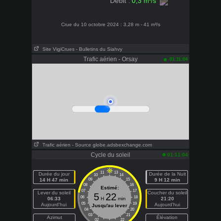
0,3
Débit :
m³/s
Crue du 10 octobre 2024 : 3,28 m - 41 m³/s
Site VigiCrues
- Bulletins du Siahvy
Trafic aérien - Orsay
01:11:04
Trafic aérien - Source globe.adsbexchange.com
Cycle du soleil
01:11:04
11
13
Durée du jour
Durée de la Nuit
10
14
14 H 47 min
09
15
9 H 12 min
08
16
Estimé:
07
17
Lever du soleil
Coucher du soleil
5
22
06
18
06:33
H
min
21:20
05
19
Aujourd'hui
Aujourd'hui
Jusqu'au lever
04
20
03
21
Azimut
Élévation
02
22