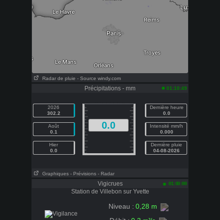
Radar de pluie - Source windy.com
Précipitations - mm
01:10:49
2026
Dernière heure
302.2
0.0
0.0
Août
Intensité mm/h
0.1
0.000
Hier
Dernière pluie
0.0
04-08-2026
Graphiques
- Prévisions
- Radar
Vigicrues
01:00:00
Station de Villebon sur Yvette
0,28 m
Niveau :