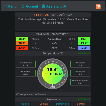
Menu
Accueil
🤖 Assistant IA
°F
01:11:28
Ven 7 Août 2026
Ciel plutôt dégagé. Minimales : 12 °C. Vents N soufflant
de 10 à 15 km/h.
Maxi. Mini. Température °C
18.3°
16.4°
00:06
Aujourd'hui
01:10
36.9°
13.7°
3
Août
2
42.0°
-7.4°
24 Juin
2026
6 Jan
Température °C
01:10:49
10
9
11
Fahrenheit
Ressenti
8
12
61.5°
15.7°
7
13
6
16.4°
14
5
15
Humidité
Humidex
↑
18.3°
↓
16.4°
4
16
62%
12.2°
3
17
2
18
Point de rosée
1
19
9.0°
0
20
|
-1
21
-2
22
Graphiques
- Prévisions
Prévisions
01:10:29
Ce soir
Demain
Demain soir
Samedi