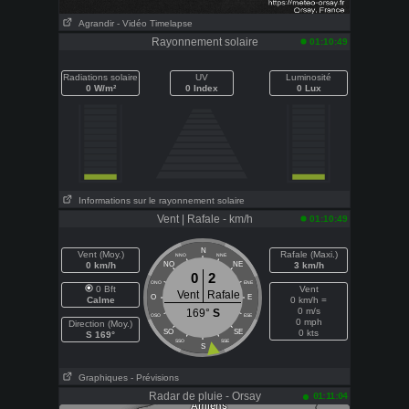
Agrandir
- Vidéo Timelapse
Rayonnement solaire
01:10:49
Radiations solaire
UV
Luminosité
0 W/m²
0 Index
0 Lux
Informations sur le rayonnement solaire
Vent | Rafale - km/h
01:10:49
N
Vent (Moy.)
Rafale (Maxi.)
NNO
NNE
0 km/h
NO
NE
3 km/h
0
2
ONO
ENE
0 Bft
Vent
Vent
Rafale
O
E
Calme
0 km/h =
0 m/s
169°
S
OSO
ESE
0 mph
Direction (Moy.)
SO
SE
0 kts
S 169°
SSO
SSE
S
Graphiques
- Prévisions
Radar de pluie - Orsay
01:11:04