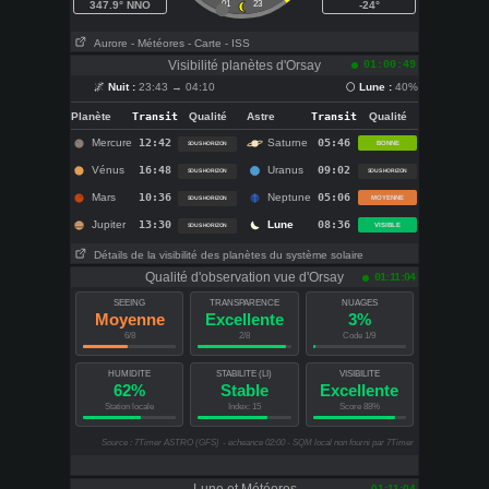
347.9° NNO
01
23
-24°
Aurore
- Météores
- Carte
- ISS
Visibilité planètes d'Orsay
01:00:49
🌌
Nuit :
23:43 → 04:10
🌕
Lune :
40%
Planète
Transit
Qualité
Astre
Transit
Qualité
Mercure
12:42
Saturne
05:46
BONNE
SOUS HORIZON
Vénus
16:48
Uranus
09:02
SOUS HORIZON
SOUS HORIZON
Mars
10:36
Neptune
05:06
MOYENNE
SOUS HORIZON
Jupiter
13:30
Lune
08:36
VISIBLE
SOUS HORIZON
Détails de la visibilité des planètes du système solaire
Qualité d'observation vue d'Orsay
01:11:04
SEEING
TRANSPARENCE
NUAGES
Moyenne
Excellente
3%
6/8
2/8
Code 1/9
HUMIDITE
STABILITE (LI)
VISIBILITE
62%
Stable
Excellente
Station locale
Index: 15
Score 88%
Source : 7Timer ASTRO (GFS)
- echeance 02:00 - SQM local non fourni par 7Timer
01:11:04