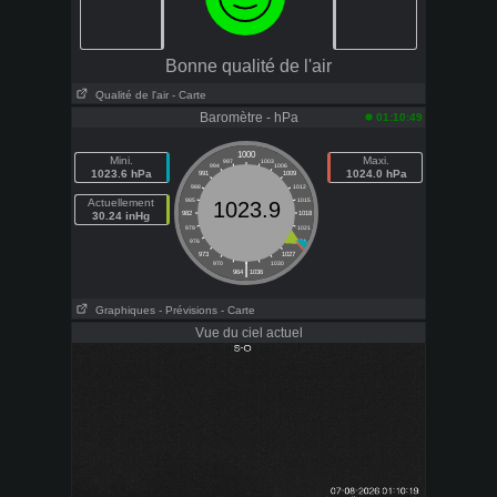
Bonne qualité de l'air
Qualité de l'air
- Carte
Baromètre - hPa
01:10:49
1000
Mini.
Maxi.
997
1003
994
1006
1023.6 hPa
1024.0 hPa
991
1009
988
1012
Actuellement
985
1015
1023.9
30.24 inHg
982
1018
979
1021
976
1024
973
1027
|
970
1030
964
1036
Graphiques
- Prévisions
- Carte
Vue du ciel actuel