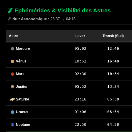
🌌 Ephémérides & Visibilité des Astres
🌌
Nuit Astronomique :
23:37 → 04:16
Astre
Lever
Transit (Sud)
05:02
12:46
Mercure
10:52
16:48
Vénus
02:30
10:34
Mars
05:52
13:24
Jupiter
23:16
05:38
Saturne
01:06
08:54
Uranus
22:50
04:58
Neptune