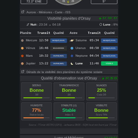
72.2° ENE
01
23
5°
Aurore
- Météores
- Carte
- ISS
Visibilité planètes d'Orsay
07:00:57
🌌
Nuit :
23:34 → 04:18
🌕
Lune :
9%
Planète
Transit
Qualité
Astre
Transit
Qualité
Mercure
12:50
Saturne
05:34
MASQUÉ (JOUR)
MASQUÉ (JOUR)
Vénus
16:46
Uranus
08:50
SOUS HORIZON
MASQUÉ (JOUR)
Mars
10:32
Neptune
04:54
DIURNE (INST.)
MASQUÉ (JOUR)
Jupiter
13:22
Lune
11:46
VISIBLE
DIURNE (INST.)
Détails de la visibilité des planètes du système solaire
Qualité d'observation vue d'Orsay
07:15:21
SEEING
TRANSPARENCE
NUAGES
Bonne
Bonne
25%
3/8
3/8
Code 3/9
HUMIDITE
STABILITE (LI)
VISIBILITE
77%
Stable
Bonne
Station locale
Index: 6
Score 74%
Source : 7Timer ASTRO (GFS)
- echeance 08:00 - SQM local non fourni par 7Timer
07:15:21