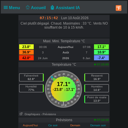
Menu
Accueil
🤖 Assistant IA
°F
07:15:42
Lun 10 Août 2026
Ciel plutôt dégagé. Chaud. Maximales : 33 °C. Vents NO
soufflant de 10 à 15 km/h.
Maxi. Mini. Température °C
23.8°
17.1°
00:06
Aujourd'hui
07:06
36.9°
10.9°
3
Août
7
42.0°
-7.4°
24 Juin
2026
6 Jan
Température °C
07:15:05
20
19
21
Fahrenheit
Ressenti
18
22
62.8°
16.9°
17
23
16
17.1°
24
15
25
Humidité
Humidex
↑
23.8°
↓
17.1°
14
26
77%
14.6°
13
27
12
28
Point de rosée
11
29
13.0°
10
30
|
9
31
8
32
Graphiques
- Prévisions
Prévisions
07:14:16
Aujourd’hui
Ce soir
Demain
Demain soir