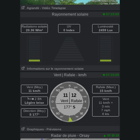
Agrandir
- Vidéo Timelapse
Rayonnement solaire
07:15:05
Radiations solaire
UV
Luminosité
20.36 W/m²
0 Index
2459 Lux
Informations sur le rayonnement solaire
Vent | Rafale - km/h
07:15:05
N
Vent (Moy.)
Rafale (Maxi.)
NNO
NNE
11 km/h
NO
NE
15 km/h
11
12
ONO
ENE
2 Bft
Vent
Vent
Rafale
O
E
Légère brise
11 km/h =
3 m/s
177°
S
OSO
ESE
7 mph
Direction (Moy.)
SO
SE
6 kts
S 177°
SSO
SSE
S
Graphiques
- Prévisions
Radar de pluie - Orsay
07:15:19