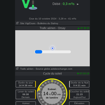
0,3
Débit :
m³/s
Crue du 10 octobre 2024 : 3,28 m - 41 m³/s
Site VigiCrues
- Bulletins du Siahvy
Trafic aérien - Orsay
07:15:19
Trafic aérien - Source globe.adsbexchange.com
Cycle du soleil
07:15:19
11
13
Durée du jour
Durée de la Nuit
10
14
14 H 38 min
09
15
9 H 21 min
08
16
Estimé:
07
17
Lever du soleil
Coucher du soleil
14
00
06
18
06:38
H
min
21:15
05
19
Demain
Aujourd'hui
de lumière
04
20
03
21
Azimut
Élévation
02
22