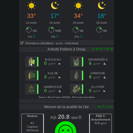
33°
17°
34°
18°
13 km/h
16 km/h
16 km/h
16 km/h
NO
NNE
NE
NE
1%
2%
2%
-
Prévisions détaillées
- yr.no
- Infoclimat
Activité Pollens à Orsay
09/08 à 16:36
BOULEAU
GRAMINÉES
0
6
gr/m³
gr/m³
AULNE
ARMOISE
0
8
gr/m³
gr/m³
AMBROISIE
OLIVIER
0
0
gr/m³
gr/m³
Source : Atmo France / AASQA - Mise à jour journalière
Mesure de la qualité de l'air
07:15:06
20.8
Station:
PM2.5
:
AQI:
epa
Actuellement
#1
5.0
ug/m3
Capteur
AirVisual