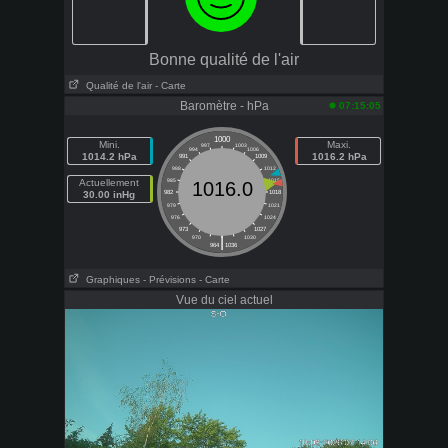
Bonne qualité de l'air
Qualité de l'air
- Carte
Baromètre - hPa
07:15:05
1000
Mini.
Maxi.
997
1003
994
1006
1014.2 hPa
1016.2 hPa
991
1009
988
1012
Actuellement
985
1015
1016.0
30.00 inHg
982
1018
979
1021
976
1024
973
1027
|
970
1030
964
1036
Graphiques
- Prévisions
- Carte
Vue du ciel actuel