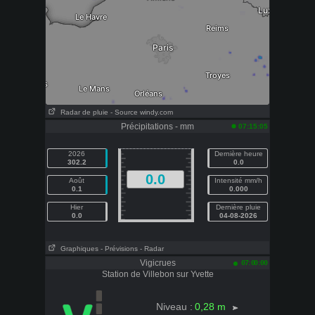
Radar de pluie - Source windy.com
Précipitations - mm
07:15:05
2026
Dernière heure
302.2
0.0
0.0
Août
Intensité mm/h
0.1
0.000
Hier
Dernière pluie
0.0
04-08-2026
Graphiques
- Prévisions
- Radar
Vigicrues
07:00:00
Station de Villebon sur Yvette
0,28 m
Niveau :